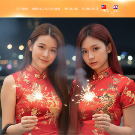
UTAMA
MENGENAI KAMI
PRODUK
HUBUNGI
中文
EN