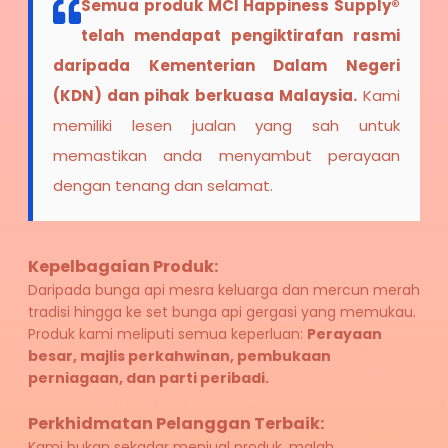
Semua produk MCI Happiness Supply® 
telah mendapat pengiktirafan rasmi 
daripada Kementerian Dalam Negeri 
(KDN) dan pihak berkuasa Malaysia.
 Kami 
memiliki lesen jualan yang sah untuk 
memastikan anda menyambut perayaan 
dengan tenang dan selamat.
Kepelbagaian Produk: 
Daripada bunga api mesra keluarga dan mercun merah 
tradisi hingga ke set bunga api gergasi yang memukau. 
Produk kami meliputi semua keperluan: 
Perayaan 
besar, majlis perkahwinan, pembukaan 
perniagaan, dan parti peribadi.
Perkhidmatan Pelanggan Terbaik: 
Kami bukan sekadar menjual produk, malah 