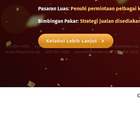
Pasaran Luas:
Penuhi permintaan pelbagai 
Bimbingan Pakar:
Strategi jualan disediaka
Ketahui Lebih Lanjut
C