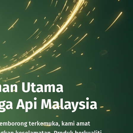
han Utama 
ga Api Malaysia
emborong terkemuka, kami amat 
kan keselamatan. Produk berkualiti 