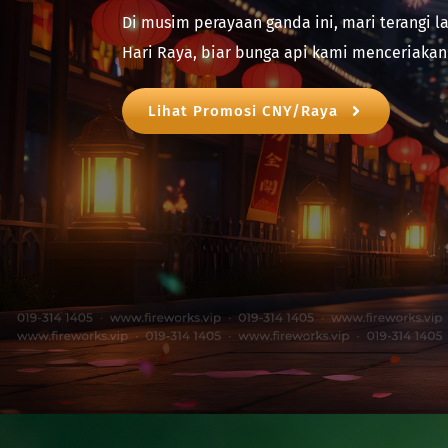
Di musim perayaan ganda ini, mari terangi l
Hari Raya, biar bunga api kami menceriakan
Lihat Promosi CNY/Raya