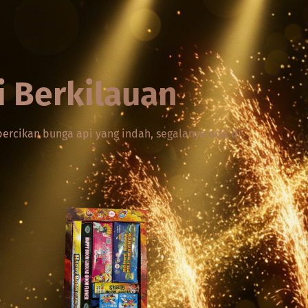
i Berkilauan
rcikan bunga api yang indah, segalanya ada di 