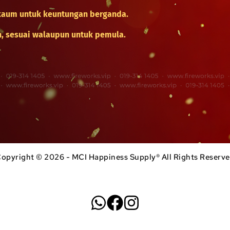
kaum untuk keuntungan berganda.
n, sesuai walaupun untuk pemula.
opyright © 2026 - MCI Happiness Supply® All Rights Reserv