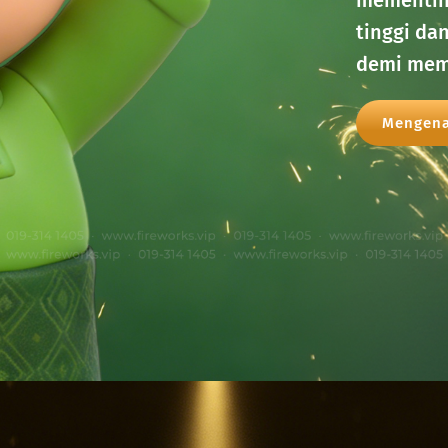
tinggi da
demi mem
Mengena